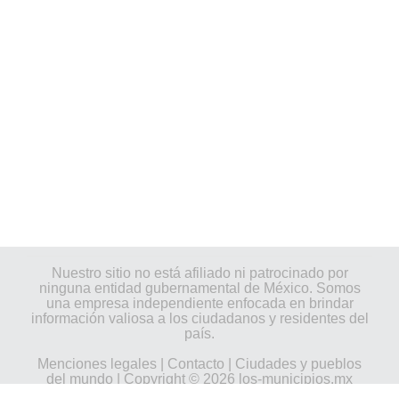
Nuestro sitio no está afiliado ni patrocinado por
ninguna entidad gubernamental de México. Somos
una empresa independiente enfocada en brindar
información valiosa a los ciudadanos y residentes del
país.
Menciones legales
|
Contacto
|
Ciudades y pueblos
del mundo
| Copyright © 2026 los-municipios.mx
Todos los derechos reservados