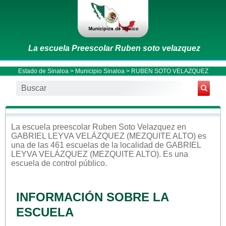
La escuela Preescolar Ruben soto velazquez
Estado de Sinaloa
>
Municipio Sinaloa
> RUBEN SOTO VELAZQUEZ
La escuela
preescolar
Ruben Soto Velazquez
en
GABRIEL LEYVA VELÁZQUEZ (MEZQUITE ALTO)
es
una de las 461 escuelas de la localidad de
GABRIEL
LEYVA VELÁZQUEZ (MEZQUITE ALTO)
. Es una
escuela de control
público
.
INFORMACIÓN SOBRE LA
ESCUELA