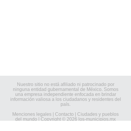
Nuestro sitio no está afiliado ni patrocinado por
ninguna entidad gubernamental de México. Somos
una empresa independiente enfocada en brindar
información valiosa a los ciudadanos y residentes del
país.
Menciones legales
|
Contacto
|
Ciudades y pueblos
del mundo
| Copyright © 2026 los-municipios.mx
Todos los derechos reservados