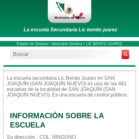
La escuela Secundaria Lic benito juarez
Estado de Sinaloa
>
Municipio Sinaloa
> LIC BENITO JUAREZ
La escuela
secundaria
Lic Benito Juarez
en
SAN
JOAQUÍN (SAN JOAQUÍN NUEVO)
es una de las 461
escuelas de la localidad de
SAN JOAQUÍN (SAN
JOAQUÍN NUEVO)
. Es una escuela de control
público
.
INFORMACIÓN SOBRE LA
ESCUELA
Su dirección: , COL. NINGUNO