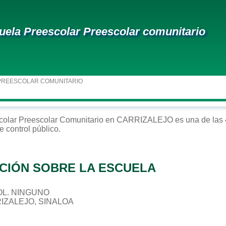
uela Preescolar Preescolar comunitario
PREESCOLAR COMUNITARIO
colar
Preescolar Comunitario
en
CARRIZALEJO
es una de las 
e control
público
.
CIÓN SOBRE LA ESCUELA
 COL. NINGUNO
RIZALEJO, SINALOA