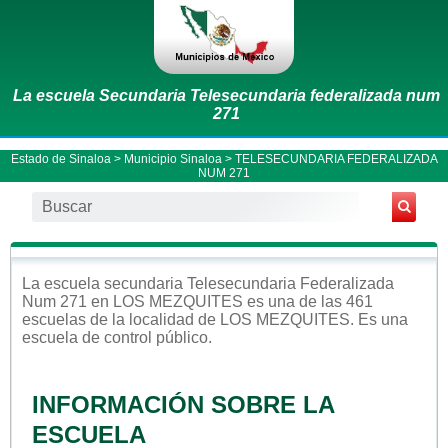
La escuela Secundaria Telesecundaria federalizada num
271
Estado de Sinaloa
>
Municipio Sinaloa
> TELESECUNDARIA FEDERALIZADA
NUM 271
La escuela
secundaria
Telesecundaria Federalizada
Num 271
en
LOS MEZQUITES
es una de las 461
escuelas de la localidad de
LOS MEZQUITES
. Es una
escuela de control
público
.
INFORMACIÓN SOBRE LA
ESCUELA