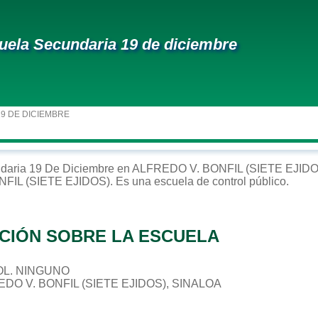
uela Secundaria 19 de diciembre
19 DE DICIEMBRE
daria
19 De Diciembre
en
ALFREDO V. BONFIL (SIETE EJIDO
FIL (SIETE EJIDOS)
. Es una escuela de control
público
.
CIÓN SOBRE LA ESCUELA
 COL. NINGUNO
EDO V. BONFIL (SIETE EJIDOS), SINALOA