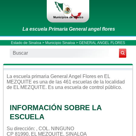
La escuela Primaria General angel flores
Estado de Sinaloa
>
Municipio Sinaloa
> GENERAL ANGEL FLORES
La escuela
primaria
General Angel Flores
en
EL
MEZQUITE
es una de las 461 escuelas de la localidad
de
EL MEZQUITE
. Es una escuela de control
público
.
INFORMACIÓN SOBRE LA
ESCUELA
Su dirección: , COL. NINGUNO
CP 81990, EL MEZQUITE, SINALOA