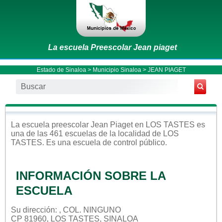
La escuela Preescolar Jean piaget
Estado de Sinaloa
>
Municipio Sinaloa
> JEAN PIAGET
La escuela
preescolar
Jean Piaget
en
LOS TASTES
es
una de las 461 escuelas de la localidad de
LOS
TASTES
. Es una escuela de control
público
.
INFORMACIÓN SOBRE LA
ESCUELA
Su dirección: , COL. NINGUNO
CP 81960, LOS TASTES, SINALOA