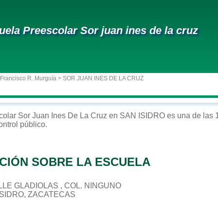
uela Preescolar Sor juan ines de la cruz
 Francisco R. Murguía
> SOR JUAN INES DE LA CRUZ
colar
Sor Juan Ines De La Cruz
en
SAN ISIDRO
es una de las 
ontrol
público
.
CIÓN SOBRE LA ESCUELA
CALLE GLADIOLAS , COL. NINGUNO
 ISIDRO, ZACATECAS