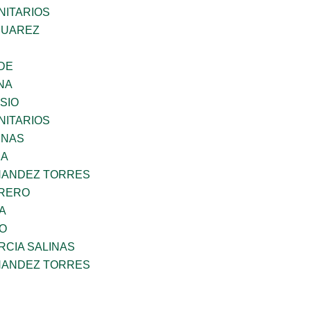
ITARIOS
SUAREZ
DE
NA
SIO
ITARIOS
ENAS
RA
NANDEZ TORRES
RRERO
A
GO
RCIA SALINAS
NANDEZ TORRES