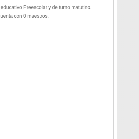
l educativo
Preescolar
y de turno
matutino
.
cuenta con 0 maestros.