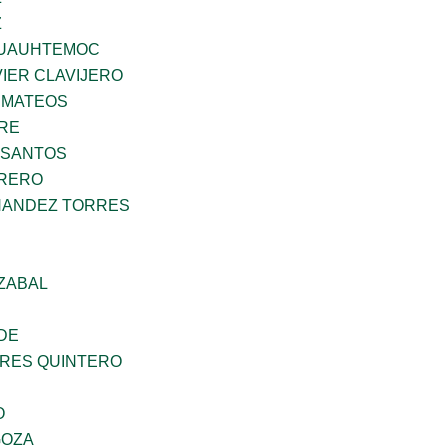
Z
UAUHTEMOC
IER CLAVIJERO
 MATEOS
BRE
 SANTOS
RRERO
NANDEZ TORRES
ZABAL
DE
RES QUINTERO
O
GOZA