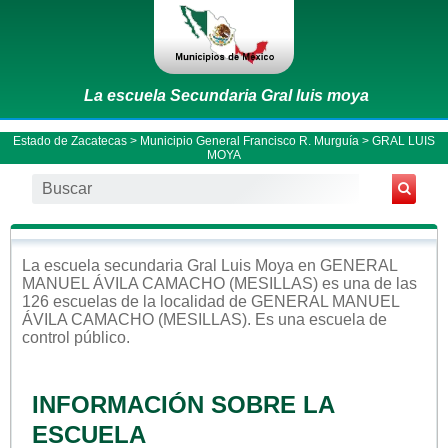
La escuela Secundaria Gral luis moya
Estado de Zacatecas
>
Municipio General Francisco R. Murguía
> GRAL LUIS
MOYA
La escuela
secundaria
Gral Luis Moya
en
GENERAL
MANUEL ÁVILA CAMACHO (MESILLAS)
es una de las
126 escuelas de la localidad de
GENERAL MANUEL
ÁVILA CAMACHO (MESILLAS)
. Es una escuela de
control
público
.
INFORMACIÓN SOBRE LA
ESCUELA