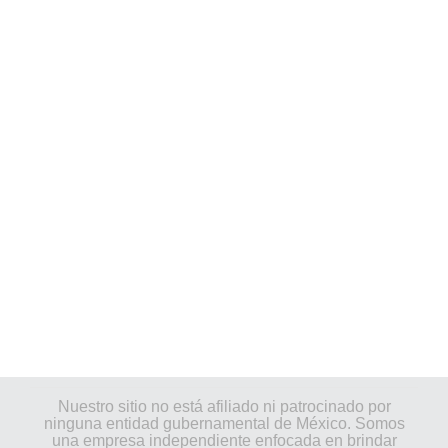
Nuestro sitio no está afiliado ni patrocinado por
ninguna entidad gubernamental de México. Somos
una empresa independiente enfocada en brindar