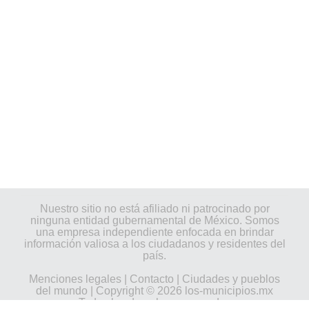
Nuestro sitio no está afiliado ni patrocinado por
ninguna entidad gubernamental de México. Somos
una empresa independiente enfocada en brindar
información valiosa a los ciudadanos y residentes del
país.
Menciones legales
|
Contacto
|
Ciudades y pueblos
del mundo
| Copyright © 2026 los-municipios.mx
Todos los derechos reservados