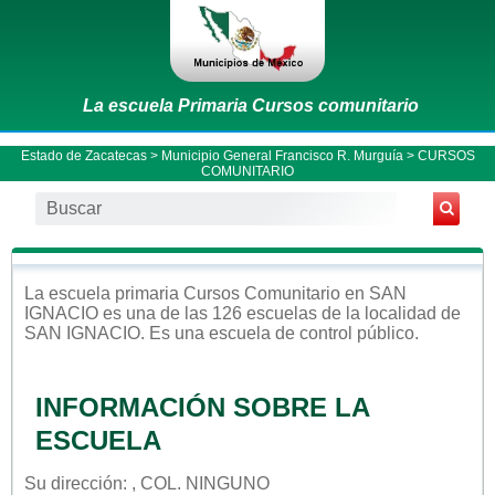
La escuela Primaria Cursos comunitario
Estado de Zacatecas
>
Municipio General Francisco R. Murguía
> CURSOS
COMUNITARIO
La escuela
primaria
Cursos Comunitario
en
SAN
IGNACIO
es una de las 126 escuelas de la localidad de
SAN IGNACIO
. Es una escuela de control
público
.
INFORMACIÓN SOBRE LA
ESCUELA
Su dirección: , COL. NINGUNO