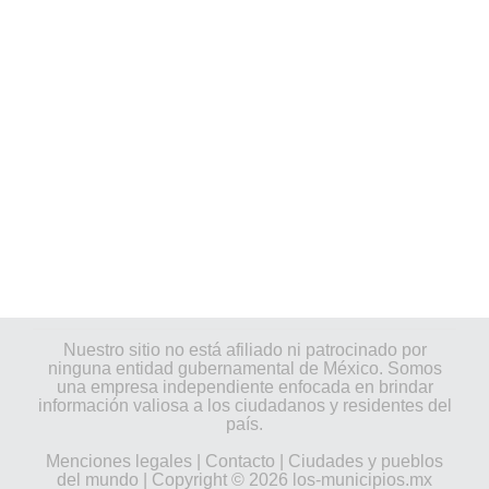
Nuestro sitio no está afiliado ni patrocinado por
ninguna entidad gubernamental de México. Somos
una empresa independiente enfocada en brindar
información valiosa a los ciudadanos y residentes del
país.
Menciones legales
|
Contacto
|
Ciudades y pueblos
del mundo
| Copyright © 2026 los-municipios.mx