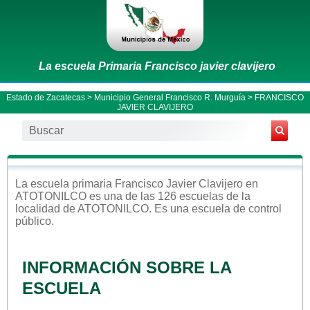
La escuela Primaria Francisco javier clavijero
Estado de Zacatecas
>
Municipio General Francisco R. Murguía
> FRANCISCO
JAVIER CLAVIJERO
La escuela
primaria
Francisco Javier Clavijero
en
ATOTONILCO
es una de las 126 escuelas de la
localidad de
ATOTONILCO
. Es una escuela de control
público
.
INFORMACIÓN SOBRE LA
ESCUELA