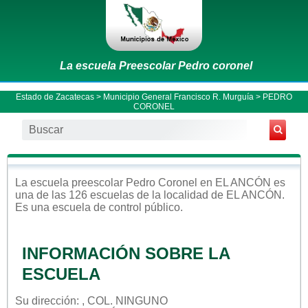
La escuela Preescolar Pedro coronel
Estado de Zacatecas
>
Municipio General Francisco R. Murguía
> PEDRO
CORONEL
La escuela
preescolar
Pedro Coronel
en
EL ANCÓN
es
una de las 126 escuelas de la localidad de
EL ANCÓN
.
Es una escuela de control
público
.
INFORMACIÓN SOBRE LA
ESCUELA
Su dirección: , COL. NINGUNO