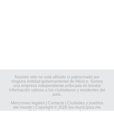
Nuestro sitio no está afiliado ni patrocinado por
ninguna entidad gubernamental de México. Somos
una empresa independiente enfocada en brindar
información valiosa a los ciudadanos y residentes del
país.
Menciones legales
|
Contacto
|
Ciudades y pueblos
del mundo
| Copyright © 2026 los-municipios.mx
Todos los derechos reservados