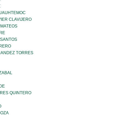
Z
UAUHTEMOC
IER CLAVIJERO
 MATEOS
BRE
 SANTOS
RRERO
NANDEZ TORRES
ZABAL
DE
RES QUINTERO
O
GOZA