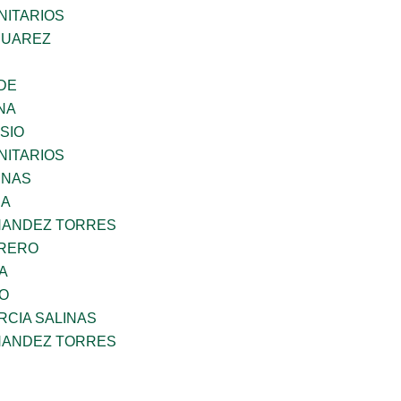
ITARIOS
SUAREZ
DE
NA
SIO
ITARIOS
ENAS
RA
NANDEZ TORRES
RRERO
A
GO
RCIA SALINAS
NANDEZ TORRES