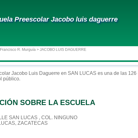
uela Preescolar Jacobo luis daguerre
 Francisco R. Murguía
> JACOBO LUIS DAGUERRE
colar
Jacobo Luis Daguerre
en
SAN LUCAS
es una de las 126 
ol
público
.
CIÓN SOBRE LA ESCUELA
CALLE SAN LUCAS , COL. NINGUNO
 LUCAS, ZACATECAS