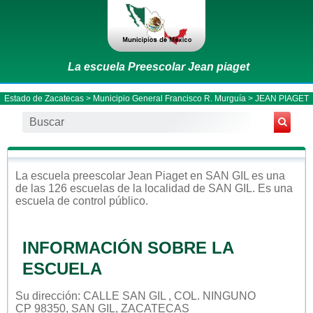
La escuela Preescolar Jean piaget
Estado de Zacatecas
>
Municipio General Francisco R. Murguía
> JEAN PIAGET
La escuela
preescolar
Jean Piaget
en
SAN GIL
es una
de las 126 escuelas de la localidad de
SAN GIL
. Es una
escuela de control
público
.
INFORMACIÓN SOBRE LA
ESCUELA
Su dirección: CALLE SAN GIL , COL. NINGUNO
CP 98350, SAN GIL, ZACATECAS