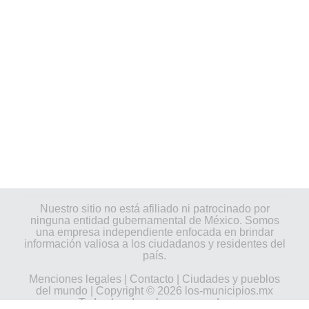
Nuestro sitio no está afiliado ni patrocinado por
ninguna entidad gubernamental de México. Somos
una empresa independiente enfocada en brindar
información valiosa a los ciudadanos y residentes del
país.
Menciones legales
|
Contacto
|
Ciudades y pueblos
del mundo
| Copyright © 2026 los-municipios.mx
Todos los derechos reservados