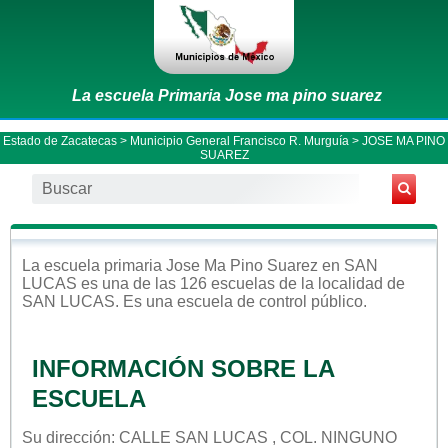
La escuela Primaria Jose ma pino suarez
Estado de Zacatecas
>
Municipio General Francisco R. Murguía
> JOSE MA PINO
SUAREZ
La escuela
primaria
Jose Ma Pino Suarez
en
SAN
LUCAS
es una de las 126 escuelas de la localidad de
SAN LUCAS
. Es una escuela de control
público
.
INFORMACIÓN SOBRE LA
ESCUELA
Su dirección: CALLE SAN LUCAS , COL. NINGUNO