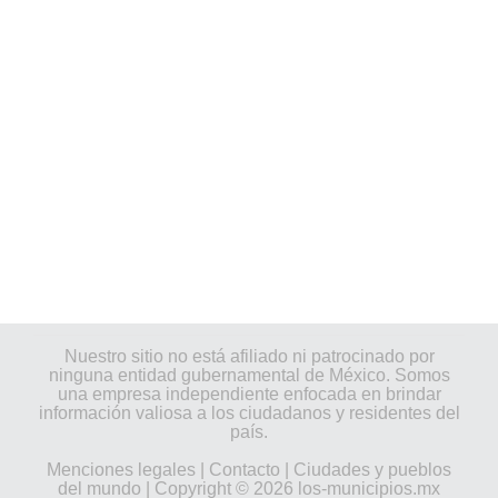
Nuestro sitio no está afiliado ni patrocinado por
ninguna entidad gubernamental de México. Somos
una empresa independiente enfocada en brindar
información valiosa a los ciudadanos y residentes del
país.
Menciones legales
|
Contacto
|
Ciudades y pueblos
del mundo
| Copyright © 2026 los-municipios.mx