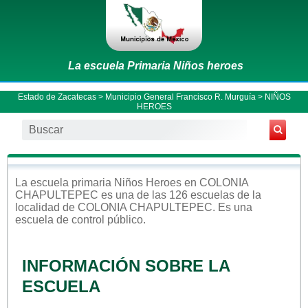
La escuela Primaria Niños heroes
Estado de Zacatecas
>
Municipio General Francisco R. Murguía
> NIÑOS
HEROES
La escuela
primaria
Niños Heroes
en
COLONIA
CHAPULTEPEC
es una de las 126 escuelas de la
localidad de
COLONIA CHAPULTEPEC
. Es una
escuela de control
público
.
INFORMACIÓN SOBRE LA
ESCUELA