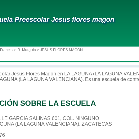
uela Preescolar Jesus flores magon
 Francisco R. Murguía
> JESUS FLORES MAGON
colar
Jesus Flores Magon
en
LA LAGUNA (LA LAGUNA VALE
LAGUNA (LA LAGUNA VALENCIANA)
. Es una escuela de contr
CIÓN SOBRE LA ESCUELA
CALLE GARCIA SALINAS 601, COL. NINGUNO
LAGUNA (LA LAGUNA VALENCIANA), ZACATECAS
676