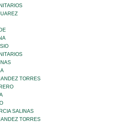
ITARIOS
SUAREZ
DE
NA
SIO
ITARIOS
ENAS
RA
NANDEZ TORRES
RRERO
A
GO
RCIA SALINAS
NANDEZ TORRES