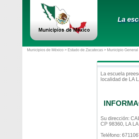
La esc
Municipios de México >
Estado de Zacatecas
>
Municipio General
La escuela
prees
localidad de
LA 
INFORMA
Su dirección: 
CP 98360, LA 
Teléfono: 67110