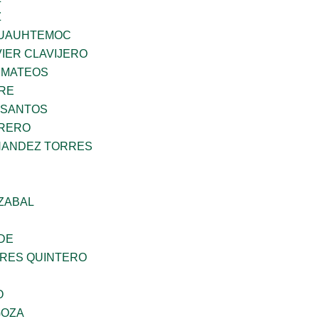
Z
UAUHTEMOC
IER CLAVIJERO
 MATEOS
BRE
 SANTOS
RRERO
NANDEZ TORRES
ZABAL
DE
RES QUINTERO
O
GOZA