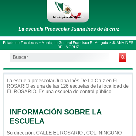
La escuela Preescolar Juana inés de la cruz
Estado de Zacatecas
>
Municipio General Francisco R. Murguía
> JUANA INÉS
DE LA CRUZ
La escuela
preescolar
Juana Inés De La Cruz
en
EL
ROSARIO
es una de las 126 escuelas de la localidad de
EL ROSARIO
. Es una escuela de control
público
.
INFORMACIÓN SOBRE LA
ESCUELA
Su dirección: CALLE EL ROSARIO , COL. NINGUNO