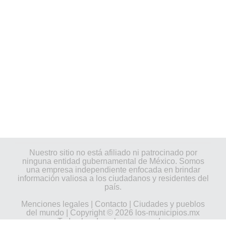
Nuestro sitio no está afiliado ni patrocinado por
ninguna entidad gubernamental de México. Somos
una empresa independiente enfocada en brindar
información valiosa a los ciudadanos y residentes del
país.
Menciones legales
|
Contacto
|
Ciudades y pueblos
del mundo
| Copyright © 2026 los-municipios.mx
Todos los derechos reservados