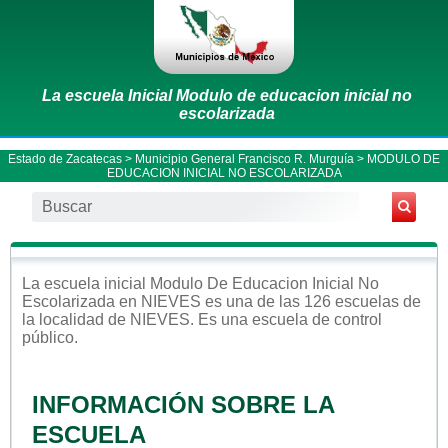
La escuela Inicial Modulo de educacion inicial no
escolarizada
Estado de Zacatecas
>
Municipio General Francisco R. Murguía
> MODULO DE
EDUCACION INICIAL NO ESCOLARIZADA
La escuela
inicial
Modulo De Educacion Inicial No
Escolarizada
en
NIEVES
es una de las 126 escuelas de
la localidad de
NIEVES
. Es una escuela de control
público
.
INFORMACIÓN SOBRE LA
ESCUELA