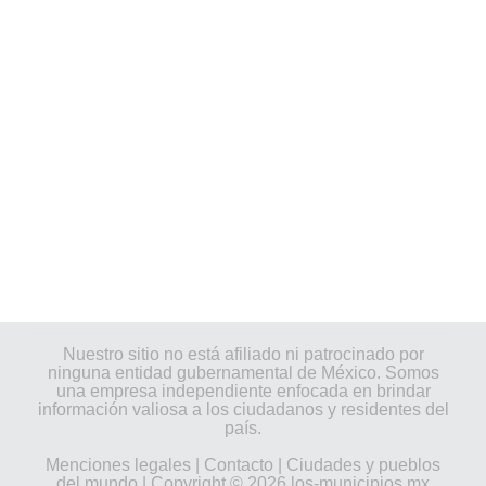
Nuestro sitio no está afiliado ni patrocinado por
ninguna entidad gubernamental de México. Somos
una empresa independiente enfocada en brindar
información valiosa a los ciudadanos y residentes del
país.
Menciones legales
|
Contacto
|
Ciudades y pueblos
del mundo
| Copyright © 2026 los-municipios.mx