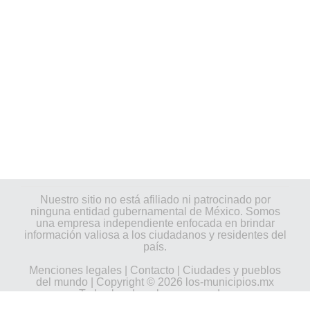
Nuestro sitio no está afiliado ni patrocinado por
ninguna entidad gubernamental de México. Somos
una empresa independiente enfocada en brindar
información valiosa a los ciudadanos y residentes del
país.
Menciones legales
|
Contacto
|
Ciudades y pueblos
del mundo
| Copyright © 2026 los-municipios.mx
Todos los derechos reservados