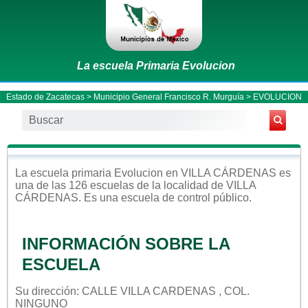
La escuela Primaria Evolucion
Estado de Zacatecas
>
Municipio General Francisco R. Murguía
> EVOLUCION
La escuela
primaria
Evolucion
en
VILLA CÁRDENAS
es
una de las 126 escuelas de la localidad de
VILLA
CÁRDENAS
. Es una escuela de control
público
.
INFORMACIÓN SOBRE LA
ESCUELA
Su dirección: CALLE VILLA CARDENAS , COL.
NINGUNO