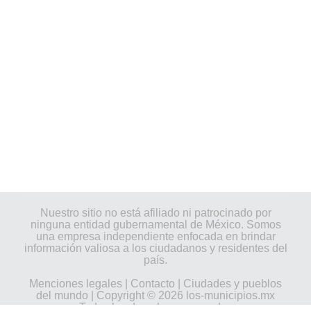
Nuestro sitio no está afiliado ni patrocinado por
ninguna entidad gubernamental de México. Somos
una empresa independiente enfocada en brindar
información valiosa a los ciudadanos y residentes del
país.
Menciones legales
|
Contacto
|
Ciudades y pueblos
del mundo
| Copyright © 2026 los-municipios.mx
Todos los derechos reservados