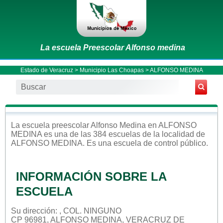
La escuela Preescolar Alfonso medina
Estado de Veracruz
>
Municipio Las Choapas
> ALFONSO MEDINA
La escuela
preescolar
Alfonso Medina
en
ALFONSO
MEDINA
es una de las 384 escuelas de la localidad de
ALFONSO MEDINA
. Es una escuela de control
público
.
INFORMACIÓN SOBRE LA
ESCUELA
Su dirección: , COL. NINGUNO
CP 96981, ALFONSO MEDINA, VERACRUZ DE