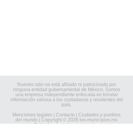
Nuestro sitio no está afiliado ni patrocinado por
ninguna entidad gubernamental de México. Somos
una empresa independiente enfocada en brindar
información valiosa a los ciudadanos y residentes del
país.
Menciones legales
|
Contacto
|
Ciudades y pueblos
del mundo
| Copyright © 2026 los-municipios.mx
Todos los derechos reservados