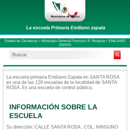
La escuela Primaria Emiliano zapata
Estado de Zacatecas
>
Municipio General Francisco R. Murguía
> EMILIANO
ZAPATA
La escuela
primaria
Emiliano Zapata
en
SANTA ROSA
es una de las 126 escuelas de la localidad de
SANTA
ROSA
. Es una escuela de control
público
.
INFORMACIÓN SOBRE LA
ESCUELA
Su dirección: CALLE SANTA ROSA , COL. NINGUNO