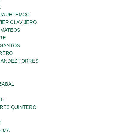
Z
UAUHTEMOC
IER CLAVIJERO
 MATEOS
BRE
 SANTOS
RRERO
NANDEZ TORRES
ZABAL
DE
RES QUINTERO
O
GOZA