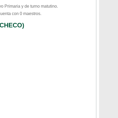
ivo
Primaria
y de turno
matutino
.
cuenta con 0 maestros.
ACHECO)