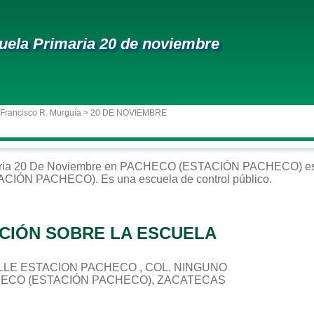
uela Primaria 20 de noviembre
 Francisco R. Murguía
> 20 DE NOVIEMBRE
ria
20 De Noviembre
en
PACHECO (ESTACIÓN PACHECO)
es
ACIÓN PACHECO)
. Es una escuela de control
público
.
CIÓN SOBRE LA ESCUELA
CALLE ESTACION PACHECO , COL. NINGUNO
HECO (ESTACIÓN PACHECO), ZACATECAS