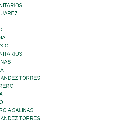
ITARIOS
SUAREZ
DE
NA
SIO
ITARIOS
ENAS
RA
NANDEZ TORRES
RRERO
A
GO
RCIA SALINAS
NANDEZ TORRES