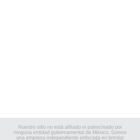
Nuestro sitio no está afiliado ni patrocinado por
ninguna entidad gubernamental de México. Somos
una empresa independiente enfocada en brindar