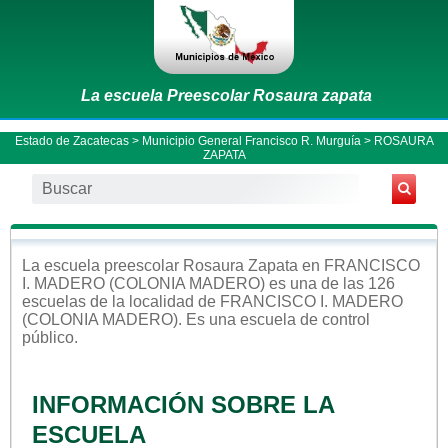
La escuela Preescolar Rosaura zapata
Estado de Zacatecas
>
Municipio General Francisco R. Murguía
> ROSAURA
ZAPATA
La escuela
preescolar
Rosaura Zapata
en
FRANCISCO
I. MADERO (COLONIA MADERO)
es una de las 126
escuelas de la localidad de
FRANCISCO I. MADERO
(COLONIA MADERO)
. Es una escuela de control
público
.
INFORMACIÓN SOBRE LA
ESCUELA