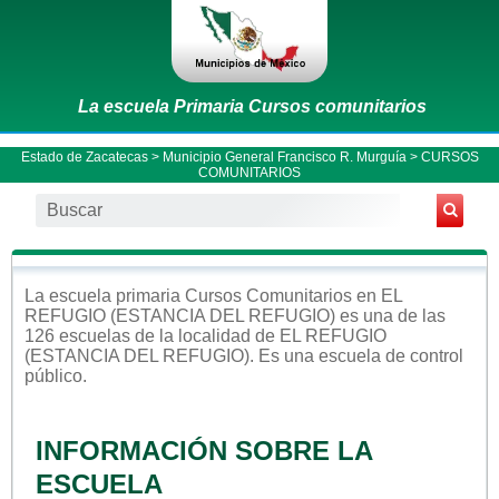
La escuela Primaria Cursos comunitarios
Estado de Zacatecas
>
Municipio General Francisco R. Murguía
> CURSOS
COMUNITARIOS
La escuela
primaria
Cursos Comunitarios
en
EL
REFUGIO (ESTANCIA DEL REFUGIO)
es una de las
126 escuelas de la localidad de
EL REFUGIO
(ESTANCIA DEL REFUGIO)
. Es una escuela de control
público
.
INFORMACIÓN SOBRE LA
ESCUELA