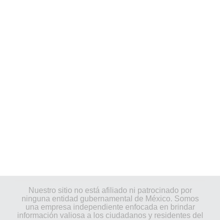
Nuestro sitio no está afiliado ni patrocinado por
ninguna entidad gubernamental de México. Somos
una empresa independiente enfocada en brindar
información valiosa a los ciudadanos y residentes del