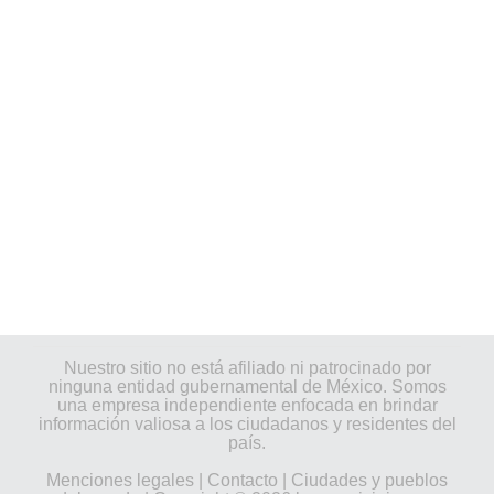
Nuestro sitio no está afiliado ni patrocinado por
ninguna entidad gubernamental de México. Somos
una empresa independiente enfocada en brindar
información valiosa a los ciudadanos y residentes del
país.
Menciones legales
|
Contacto
|
Ciudades y pueblos