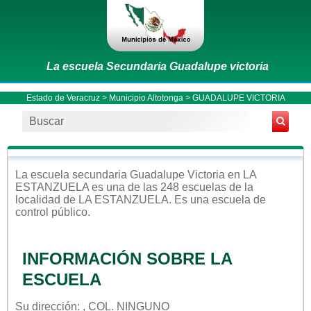
La escuela Secundaria Guadalupe victoria
Estado de Veracruz
>
Municipio Altotonga
> GUADALUPE VICTORIA
La escuela
secundaria
Guadalupe Victoria
en
LA
ESTANZUELA
es una de las 248 escuelas de la
localidad de
LA ESTANZUELA
. Es una escuela de
control
público
.
INFORMACIÓN SOBRE LA
ESCUELA
Su dirección: , COL. NINGUNO