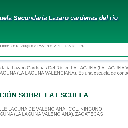
uela Secundaria Lazaro cardenas del rio
 Francisco R. Murguía
> LAZARO CARDENAS DEL RIO
daria
Lazaro Cardenas Del Rio
en
LA LAGUNA (LA LAGUNA 
LAGUNA (LA LAGUNA VALENCIANA)
. Es una escuela de contr
CIÓN SOBRE LA ESCUELA
CALLE LAGUNA DE VALENCIANA , COL. NINGUNO
LAGUNA (LA LAGUNA VALENCIANA), ZACATECAS