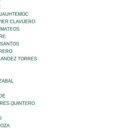
Z
UAUHTEMOC
IER CLAVIJERO
 MATEOS
BRE
 SANTOS
RRERO
NANDEZ TORRES
ZABAL
DE
RES QUINTERO
O
GOZA