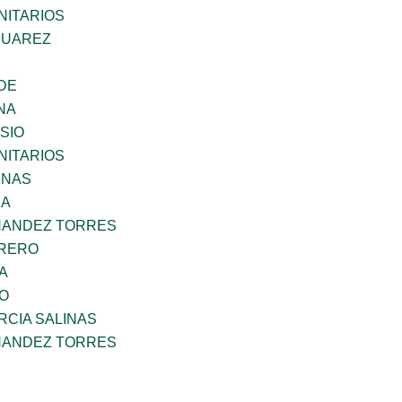
ITARIOS
SUAREZ
DE
NA
SIO
ITARIOS
ENAS
RA
NANDEZ TORRES
RRERO
A
GO
RCIA SALINAS
NANDEZ TORRES