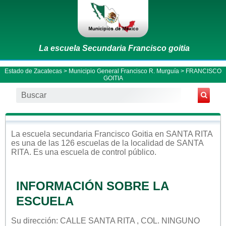
La escuela Secundaria Francisco goitia
Estado de Zacatecas
>
Municipio General Francisco R. Murguía
> FRANCISCO
GOITIA
La escuela
secundaria
Francisco Goitia
en
SANTA RITA
es una de las 126 escuelas de la localidad de
SANTA
RITA
. Es una escuela de control
público
.
INFORMACIÓN SOBRE LA
ESCUELA
Su dirección: CALLE SANTA RITA , COL. NINGUNO