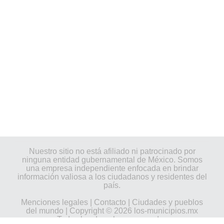
Nuestro sitio no está afiliado ni patrocinado por
ninguna entidad gubernamental de México. Somos
una empresa independiente enfocada en brindar
información valiosa a los ciudadanos y residentes del
país.
Menciones legales
|
Contacto
|
Ciudades y pueblos
del mundo
| Copyright © 2026 los-municipios.mx
Todos los derechos reservados