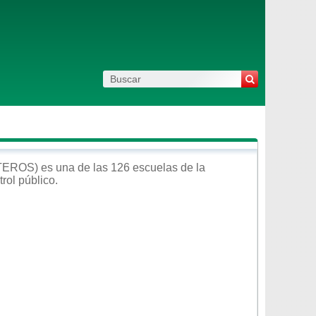
TEROS)
es una de las 126 escuelas de la
trol
público
.