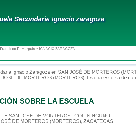
uela Secundaria Ignacio zaragoza
 Francisco R. Murguía
> IGNACIO ZARAGOZA
daria
Ignacio Zaragoza
en
SAN JOSÉ DE MORTEROS (MOR
 JOSÉ DE MORTEROS (MORTEROS)
. Es una escuela de con
CIÓN SOBRE LA ESCUELA
CALLE SAN JOSE DE MORTEROS , COL. NINGUNO
N JOSÉ DE MORTEROS (MORTEROS), ZACATECAS