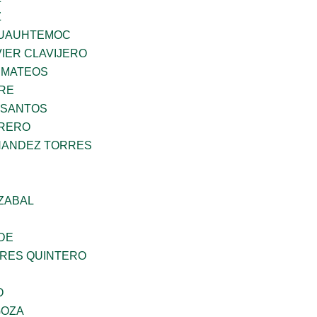
Z
UAUHTEMOC
IER CLAVIJERO
 MATEOS
BRE
 SANTOS
RRERO
NANDEZ TORRES
ZABAL
DE
RES QUINTERO
O
GOZA