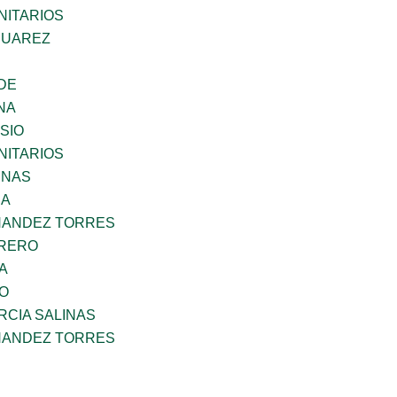
ITARIOS
SUAREZ
DE
NA
SIO
ITARIOS
ENAS
RA
NANDEZ TORRES
RRERO
A
GO
RCIA SALINAS
NANDEZ TORRES