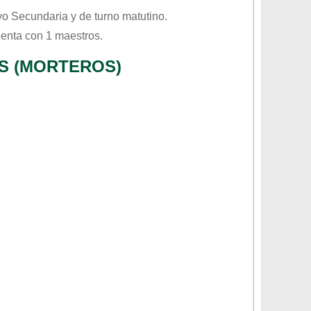
ivo
Secundaria
y de turno
matutino
.
uenta con 1 maestros.
S (MORTEROS)