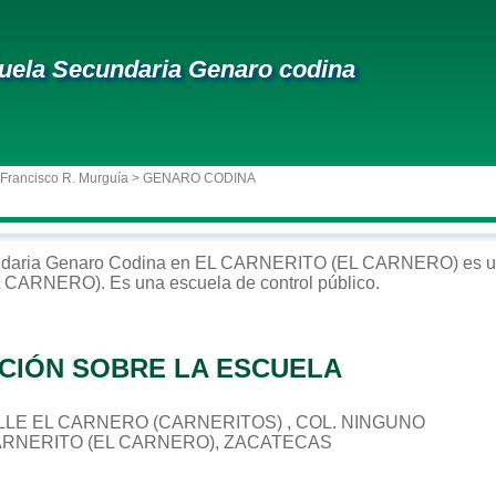
uela Secundaria Genaro codina
 Francisco R. Murguía
> GENARO CODINA
daria
Genaro Codina
en
EL CARNERITO (EL CARNERO)
es u
L CARNERO)
. Es una escuela de control
público
.
CIÓN SOBRE LA ESCUELA
CALLE EL CARNERO (CARNERITOS) , COL. NINGUNO
CARNERITO (EL CARNERO), ZACATECAS