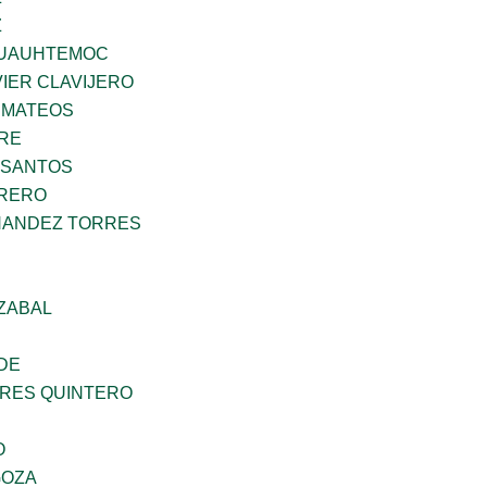
Z
UAUHTEMOC
IER CLAVIJERO
 MATEOS
BRE
 SANTOS
RRERO
NANDEZ TORRES
ZABAL
DE
RES QUINTERO
O
GOZA