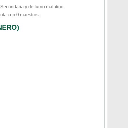
o
Secundaria
y de turno
matutino
.
nta con 0 maestros.
NERO)