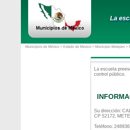
La esc
Municipios de México >
Estado de Mexico
>
Municipio Metepec
> 
La escuela
prees
control
público
.
INFORMA
Su dirección: 
CP 52172, MET
Teléfono: 24893