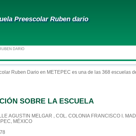
uela Preescolar Ruben dario
RUBEN DARIO
colar
Ruben Dario
en
METEPEC
es una de las 368 escuelas de
CIÓN SOBRE LA ESCUELA
CALLE AGUSTIN MELGAR , COL. COLONIA FRANCISCO I. MA
EPEC, MÉXICO
678