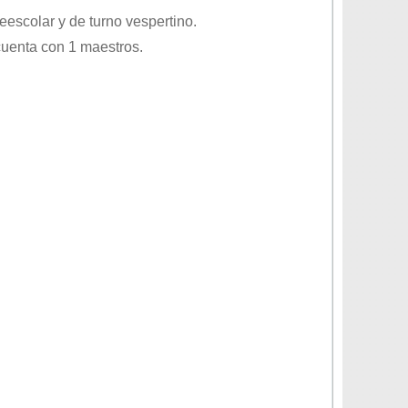
eescolar
y de turno
vespertino
.
cuenta con 1 maestros.