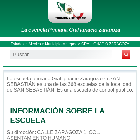
La escuela Primaria Gral ignacio zaragoza
Estado de Mexico
>
Municipio Metepec
> GRAL IGNACIO ZARAGOZA
La escuela
primaria
Gral Ignacio Zaragoza
en
SAN
SEBASTIÁN
es una de las 368 escuelas de la localidad
de
SAN SEBASTIÁN
. Es una escuela de control
público
.
INFORMACIÓN SOBRE LA
ESCUELA
Su dirección: CALLE ZARAGOZA 1, COL.
ASENTAMIENTO HUMANO