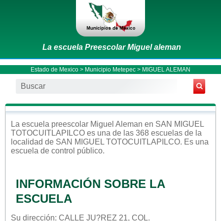
La escuela Preescolar Miguel aleman
Estado de Mexico
>
Municipio Metepec
> MIGUEL ALEMAN
La escuela
preescolar
Miguel Aleman
en
SAN MIGUEL
TOTOCUITLAPILCO
es una de las 368 escuelas de la
localidad de
SAN MIGUEL TOTOCUITLAPILCO
. Es una
escuela de control
público
.
INFORMACIÓN SOBRE LA
ESCUELA
Su dirección: CALLE JU?REZ 21, COL.