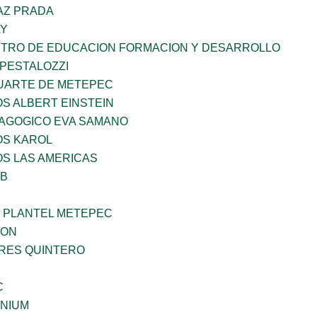
AZ PRADA
LY
NTRO DE EDUCACION FORMACION Y DESARROLLO
 PESTALOZZI
LUARTE DE METEPEC
OS ALBERT EINSTEIN
DAGOGICO EVA SAMANO
OS KAROL
OS LAS AMERICAS
OB
 PLANTEL METEPEC
GON
RRES QUINTERO
C
ENIUM