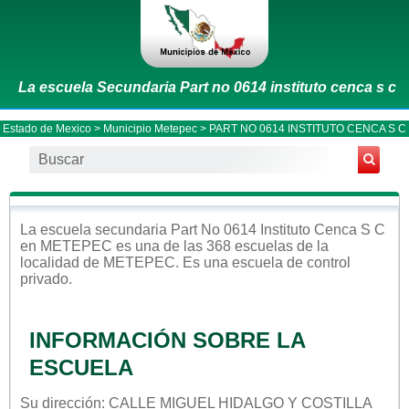
La escuela Secundaria Part no 0614 instituto cenca s c
Estado de Mexico
>
Municipio Metepec
> PART NO 0614 INSTITUTO CENCA S C
La escuela
secundaria
Part No 0614 Instituto Cenca S C
en
METEPEC
es una de las 368 escuelas de la
localidad de
METEPEC
. Es una escuela de control
privado
.
INFORMACIÓN SOBRE LA
ESCUELA
Su dirección: CALLE MIGUEL HIDALGO Y COSTILLA