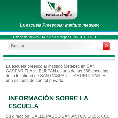
La escuela Preescolar Instituto metepec
Estado de Mexico
>
Municipio Metepec
> INSTITUTO METEPEC
La escuela
preescolar
Instituto Metepec
en
SAN
GASPAR TLAHUELILPAN
es una de las 368 escuelas
de la localidad de
SAN GASPAR TLAHUELILPAN
. Es
una escuela de control
privado
.
INFORMACIÓN SOBRE LA
ESCUELA
Su dirección: CALLE PASEO SAN ANTONIO 155, COL.