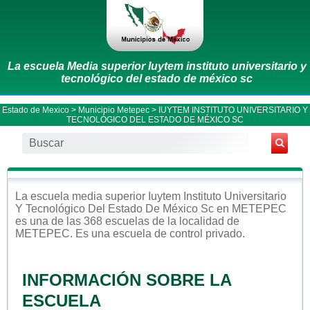
La escuela Media superior Iuytem instituto universitario y
tecnológico del estado de méxico sc
Estado de Mexico
>
Municipio Metepec
> IUYTEM INSTITUTO UNIVERSITARIO Y
TECNOLÓGICO DEL ESTADO DE MÉXICO SC
La escuela
media superior
Iuytem Instituto Universitario
Y Tecnológico Del Estado De México Sc
en
METEPEC
es una de las 368 escuelas de la localidad de
METEPEC
. Es una escuela de control
privado
.
INFORMACIÓN SOBRE LA
ESCUELA