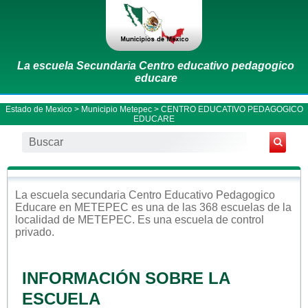
La escuela Secundaria Centro educativo pedagogico
educare
Estado de Mexico
>
Municipio Metepec
> CENTRO EDUCATIVO PEDAGOGICO
EDUCARE
La escuela
secundaria
Centro Educativo Pedagogico
Educare
en
METEPEC
es una de las 368 escuelas de la
localidad de
METEPEC
. Es una escuela de control
privado
.
INFORMACIÓN SOBRE LA
ESCUELA