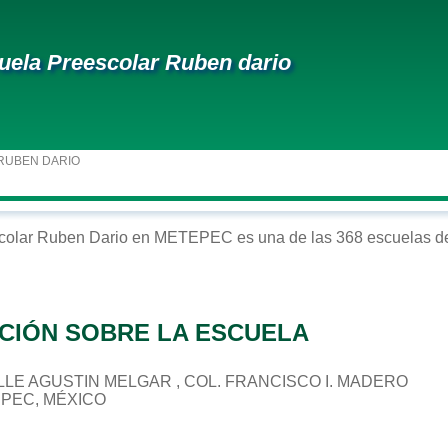
uela Preescolar Ruben dario
RUBEN DARIO
colar
Ruben Dario
en
METEPEC
es una de las 368 escuelas de
CIÓN SOBRE LA ESCUELA
CALLE AGUSTIN MELGAR , COL. FRANCISCO I. MADERO
EPEC, MÉXICO