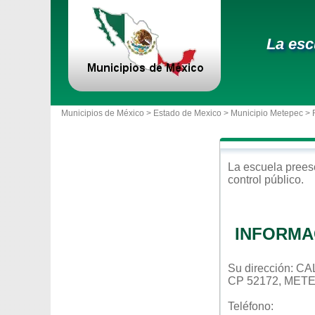
La esc
Municipios de México >
Estado de Mexico
>
Municipio Metepec
> 
La escuela
prees
control
público
.
INFORMA
Su dirección: 
CP 52172, MET
Teléfono: