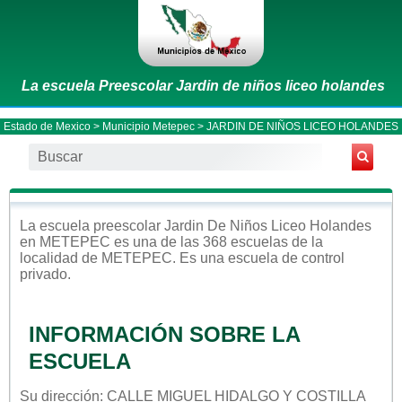
La escuela Preescolar Jardin de niños liceo holandes
Estado de Mexico
>
Municipio Metepec
> JARDIN DE NIÑOS LICEO HOLANDES
La escuela
preescolar
Jardin De Niños Liceo Holandes
en
METEPEC
es una de las 368 escuelas de la
localidad de
METEPEC
. Es una escuela de control
privado
.
INFORMACIÓN SOBRE LA
ESCUELA
Su dirección: CALLE MIGUEL HIDALGO Y COSTILLA