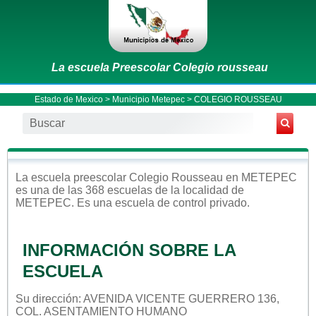
La escuela Preescolar Colegio rousseau
Estado de Mexico
>
Municipio Metepec
> COLEGIO ROUSSEAU
La escuela
preescolar
Colegio Rousseau
en
METEPEC
es una de las 368 escuelas de la localidad de
METEPEC
. Es una escuela de control
privado
.
INFORMACIÓN SOBRE LA
ESCUELA
Su dirección: AVENIDA VICENTE GUERRERO 136,
COL. ASENTAMIENTO HUMANO