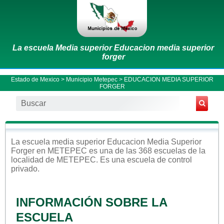
La escuela Media superior Educacion media superior
forger
Estado de Mexico
>
Municipio Metepec
> EDUCACION MEDIA SUPERIOR
FORGER
La escuela
media superior
Educacion Media Superior
Forger
en
METEPEC
es una de las 368 escuelas de la
localidad de
METEPEC
. Es una escuela de control
privado
.
INFORMACIÓN SOBRE LA
ESCUELA