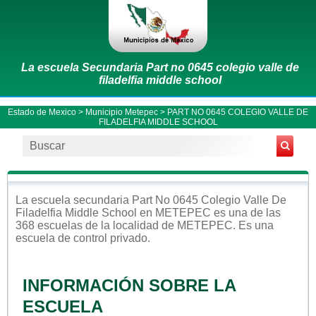
La escuela Secundaria Part no 0645 colegio valle de
filadelfia middle school
Estado de Mexico
>
Municipio Metepec
> PART NO 0645 COLEGIO VALLE DE
FILADELFIA MIDDLE SCHOOL
La escuela
secundaria
Part No 0645 Colegio Valle De
Filadelfia Middle School
en
METEPEC
es una de las
368 escuelas de la localidad de
METEPEC
. Es una
escuela de control
privado
.
INFORMACIÓN SOBRE LA
ESCUELA