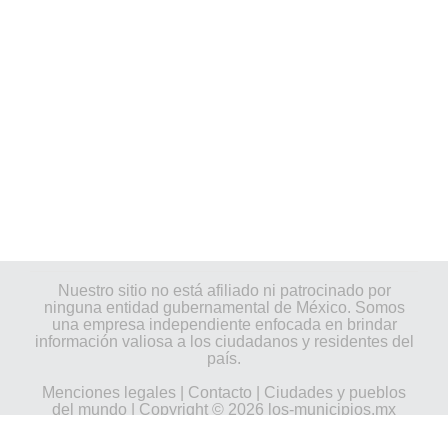
Nuestro sitio no está afiliado ni patrocinado por
ninguna entidad gubernamental de México. Somos
una empresa independiente enfocada en brindar
información valiosa a los ciudadanos y residentes del
país.
Menciones legales
|
Contacto
|
Ciudades y pueblos
del mundo
| Copyright © 2026 los-municipios.mx
Todos los derechos reservados