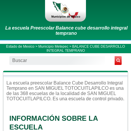
La escuela Preescolar Balance cube desarrollo integral
temprano
Estado de Mexico
>
Municipio Metepec
> BALANCE CUBE DESARROLLO
INTEGRAL TEMPRANO
La escuela
preescolar
Balance Cube Desarrollo Integral
Temprano
en
SAN MIGUEL TOTOCUITLAPILCO
es una
de las 368 escuelas de la localidad de
SAN MIGUEL
TOTOCUITLAPILCO
. Es una escuela de control
privado
.
INFORMACIÓN SOBRE LA
ESCUELA