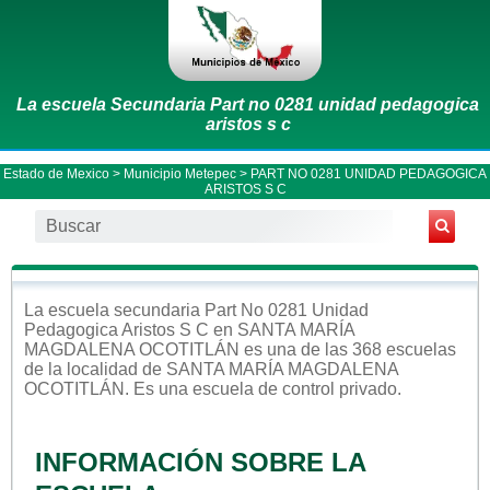
La escuela Secundaria Part no 0281 unidad pedagogica
aristos s c
Estado de Mexico
>
Municipio Metepec
> PART NO 0281 UNIDAD PEDAGOGICA
ARISTOS S C
La escuela
secundaria
Part No 0281 Unidad
Pedagogica Aristos S C
en
SANTA MARÍA
MAGDALENA OCOTITLÁN
es una de las 368 escuelas
de la localidad de
SANTA MARÍA MAGDALENA
OCOTITLÁN
. Es una escuela de control
privado
.
INFORMACIÓN SOBRE LA