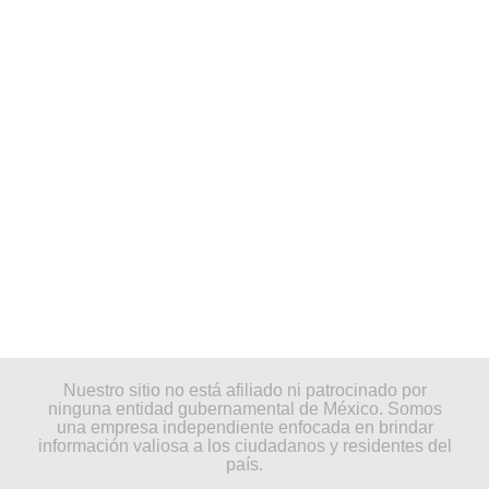
Nuestro sitio no está afiliado ni patrocinado por
ninguna entidad gubernamental de México. Somos
una empresa independiente enfocada en brindar
información valiosa a los ciudadanos y residentes del
país.