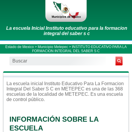
La escuela Inicial Instituto educativo para la formacion
integral del saber s c
Estado de Mexico
>
Municipio Metepec
> INSTITUTO EDUCATIVO PARA LA
FORMACION INTEGRAL DEL SABER S C
La escuela
inicial
Instituto Educativo Para La Formacion
Integral Del Saber S C
en
METEPEC
es una de las 368
escuelas de la localidad de
METEPEC
. Es una escuela
de control
público
.
INFORMACIÓN SOBRE LA
ESCUELA