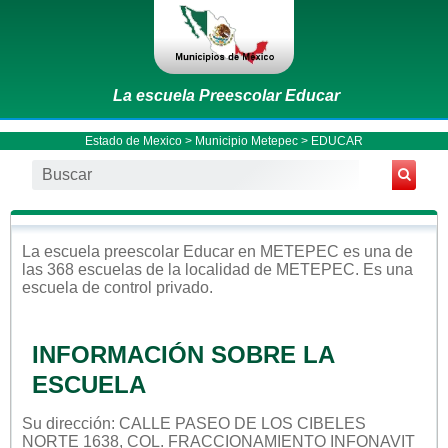
La escuela Preescolar Educar
Estado de Mexico
>
Municipio Metepec
> EDUCAR
La escuela
preescolar
Educar
en
METEPEC
es una de
las 368 escuelas de la localidad de
METEPEC
. Es una
escuela de control
privado
.
INFORMACIÓN SOBRE LA
ESCUELA
Su dirección: CALLE PASEO DE LOS CIBELES
NORTE 1638, COL. FRACCIONAMIENTO INFONAVIT