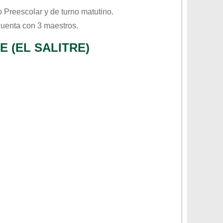
vo
Preescolar
y de turno
matutino
.
cuenta con 3 maestros.
 (EL SALITRE)