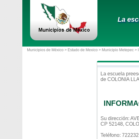
La esc
Municipios de México >
Estado de Mexico
>
Municipio Metepec
> 
La escuela
prees
de
COLONIA LL
INFORMA
Su dirección: 
CP 52148, COL
Teléfono: 72223