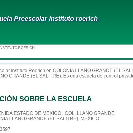
uela Preescolar Instituto roerich
INSTITUTO ROERICH
colar
Instituto Roerich
en
COLONIA LLANO GRANDE (EL SALI
ANO GRANDE (EL SALITRE)
. Es una escuela de control
privad
CIÓN SOBRE LA ESCUELA
AVENIDA ESTADO DE MEXICO , COL. LLANO GRANDE
ONIA LLANO GRANDE (EL SALITRE), MÉXICO
23597