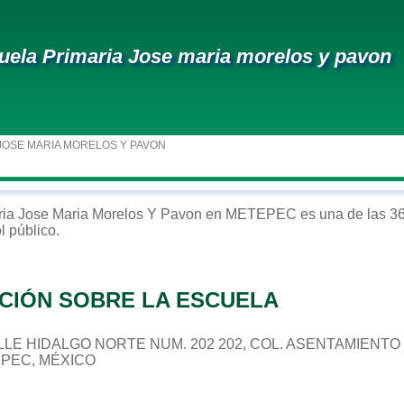
uela Primaria Jose maria morelos y pavon
JOSE MARIA MORELOS Y PAVON
ria
Jose Maria Morelos Y Pavon
en
METEPEC
es una de las 36
ol
público
.
CIÓN SOBRE LA ESCUELA
 CALLE HIDALGO NORTE NUM. 202 202, COL. ASENTAMIEN
EPEC, MÉXICO