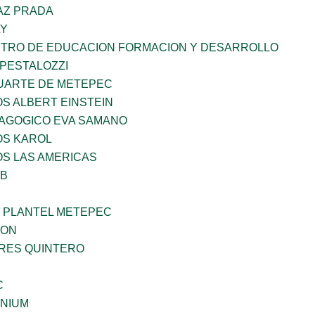
AZ PRADA
LY
NTRO DE EDUCACION FORMACION Y DESARROLLO
 PESTALOZZI
LUARTE DE METEPEC
OS ALBERT EINSTEIN
DAGOGICO EVA SAMANO
OS KAROL
OS LAS AMERICAS
OB
 PLANTEL METEPEC
GON
RRES QUINTERO
C
ENIUM