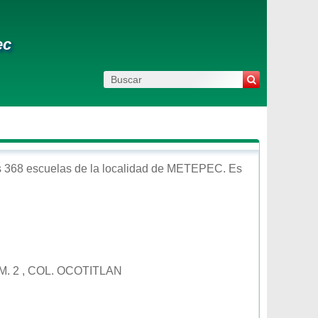
ec
 368 escuelas de la localidad de
METEPEC
. Es
. 2 , COL. OCOTITLAN