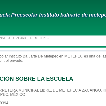
uela Preescolar Instituto baluarte de metep
INSTITUTO BALUARTE DE METEPEC
colar
Instituto Baluarte De Metepec
en
METEPEC
es una de las
ontrol
privado
.
CIÓN SOBRE LA ESCUELA
CARRETERA MUNICIPAL LIBRE, DE METEPEC A ZACANGO, KM
EPEC, MÉXICO
49394