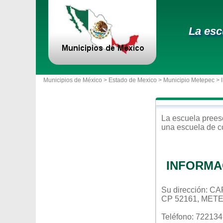
La esc
Municipios de México >
Estado de Mexico
>
Municipio Metepec
> 
La escuela
prees
una escuela de c
INFORMA
Su dirección: 
CP 52161, MET
Teléfono: 72213